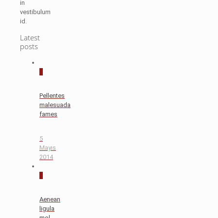
in
vestibulum
id.
Latest
posts
0
Pellentes
malesuada
fames
5
Mayıs
2014
0
Aenean
ligula
mol