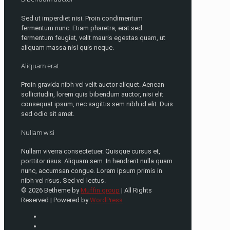
Sed ut imperdiet nisi. Proin condimentum
fermentum nunc. Etiam pharetra, erat sed
fermentum feugiat, velit mauris egestas quam, ut
aliquam massa nisl quis neque.
Aliquam erat
Proin gravida nibh vel velit auctor aliquet. Aenean
sollicitudin, lorem quis bibendum auctor, nisi elit
consequat ipsum, nec sagittis sem nibh id elit. Duis
sed odio sit amet.
Nullam wisi
Nullam viverra consectetuer. Quisque cursus et,
porttitor risus. Aliquam sem. In hendrerit nulla quam
nunc, accumsan congue. Lorem ipsum primis in
nibh vel risus. Sed vel lectus.
© 2026 Betheme by
Muffin group
| All Rights
Reserved | Powered by
WordPress