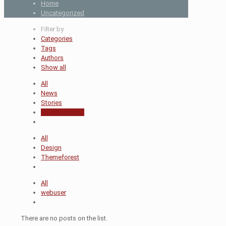
Home
Uncategorized
Filter by
Categories
Tags
Authors
Show all
All
News
Stories
Uncategorized
All
Design
Themeforest
All
webuser
There are no posts on the list.