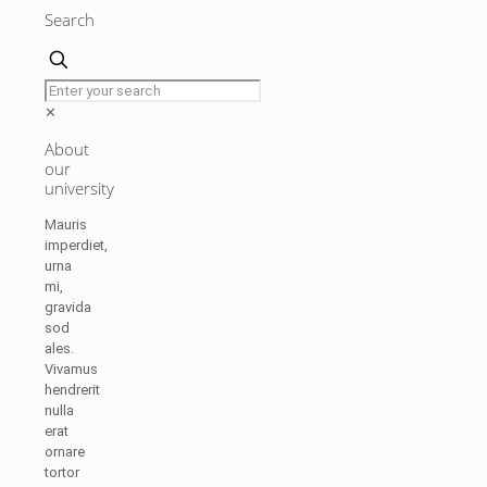
Search
✕
About
our
university
Mauris
imperdiet,
urna
mi,
gravida
sod
ales.
Vivamus
hendrerit
nulla
erat
ornare
tortor